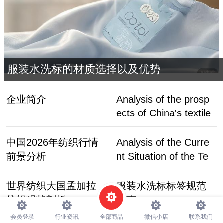
服装水洗标的材质选择以及优势
企业简介
Analysis of the prosp
ects of China's textile
market in 2026
中国2026年纺织行情
Analysis of the Curre
前景分析
nt Situation of the Te
xtile Industry in Bangl
adesh, a Major Globa
世界纺织大国孟加拉
服装水洗标标签规范
l Textile Powe
纺织现状剖析
指南
会员登录
行业资讯
全部商品
微信小店
联系我们