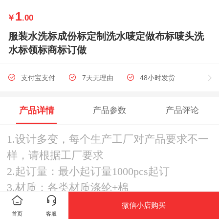
1
￥
.00
服装水洗标成份标定制洗水唛定做布标唛头洗
水标领标商标订做
支付宝支付
7天无理由
48小时发货
包邮
产品详情
产品参数
产品评论
1.设计多变，每个生产工厂对产品要求不一
样，请根据工厂要求
2.起订量：最小起订量1000pcs起订
3.材质：各类材质涤纶+棉
[尺寸] : 任何尺寸
微信小店购买
首页
客服