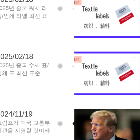
2025년 중국 워시 라
벨/인쇄 라벨 최신 표
준
025/02/18
025년 중국 수세 표/
인쇄 표 최신 표준
024/11/19
트럼프가 미국 교통부
장관을 지명할 것이라
는데, 또 앵커라서 미