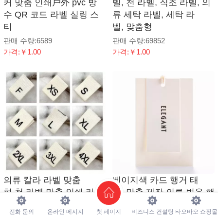
커 맞춤 인쇄戶外 pvc 방
벨, 천 라벨, 직조 라벨, 의
수 QR 코드 라벨 실링 스
류 세탁 라벨, 세탁 라
티
벨, 맞춤형
판매 수량:6589
판매 수량:69852
가격:￥1.00
가격:￥1.00
의류 칼라 라벨 맞춤
베이지색 카드 행거 태
형 천 라벨 맞춤 인쇄 라
그, 맞춤 제작 의류 범용 행
벨 직조 라벨 옆 라벨 면 라
거 태그 디자인, 상표 맞
전화 문의
온라인 메시지
첫 페이지
비즈니스 컨설팅
타오바오 쇼핑몰
벨 맞춤
춤 제작, 로고 칼라 라벨