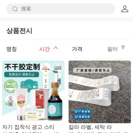
상품전시
명칭
시간
가격
필터
자기 접착식 광고 스티
칼라 라벨, 세탁 라