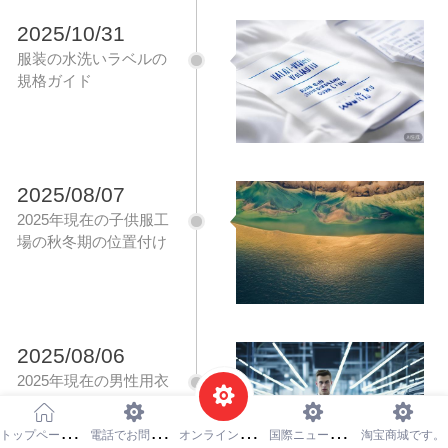
2025/10/31
服装の水洗いラベルの
規格ガイド
2025/08/07
2025年現在の子供服工
場の秋冬期の位置付け
と発展戦略
2025/08/06
2025年現在の男性用衣
料工場の位置付けと発
展戦略
ト
ップページです
電
話でお問合せします。
オ
ンラインメッセージです
国
際ニュースです
淘宝商城です。